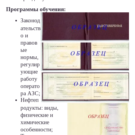
Программы обучения:
Законод
ательств
о и
правов
ые
нормы,
регулир
ующие
работу
операто
ра АЗС;
Нефтеп
родукты: виды,
физические и
химические
особенности;